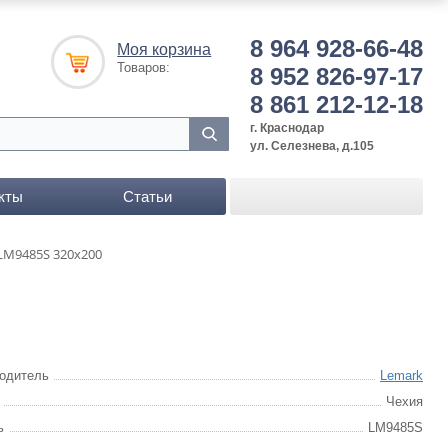
8 964 928-66-48
Моя корзина
Товаров:
8 952 826-97-17
8 861 212-12-18
г. Краснодар
ул. Селезнева, д.105
кты
Статьи
LM9485S 320x200
одитель
Lemark
Чехия
ь
LM9485S