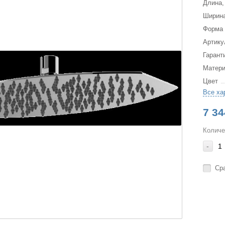
Длина,
Ширина
Форма
Артику
Гарант
Матер
Цвет
Все ха
7 34
Количе
-
Ср