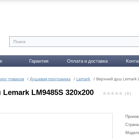
е
Гарантия
Оплата и доставка
Конта
алог товаров
/
Душевая программа
/
Lemark
/
Верхний душ Lemark 
 Lemark LM9485S 320x200
( 0 )
Произв
Страна
Модел