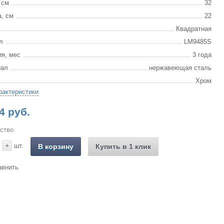
 см
32
, см
22
Квадратная
л
LM9485S
ия, мес
3 года
иал
нержавеющая сталь
Хром
рактеристики
4 руб.
ство
+
шт.
В корзину
Купить в 1 клик
авнить