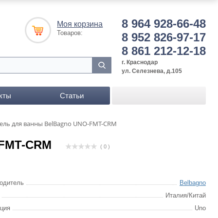
8 964 928-66-48
Моя корзина
Товаров:
8 952 826-97-17
8 861 212-12-18
г. Краснодар
ул. Селезнева, д.105
кты
Статьи
ель для ванны BelBagno UNO-FMT-CRM
-FMT-CRM
( 0 )
одитель
Belbagno
Италия/Китай
ция
Uno