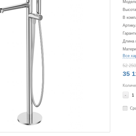
Модел
Высота
В комп
Артику
Гарант
Длина 
Матер
Все ха
52 250
35 1
Количе
-
Ср