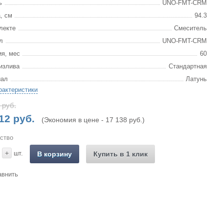
ь
UNO-FMT-CRM
, см
94.3
лекте
Смеситель
л
UNO-FMT-CRM
ия, мес
60
излива
Стандартная
иал
Латунь
рактеристики
 руб.
12 руб.
(Экономия в цене - 17 138 руб.)
ство
+
шт.
В корзину
Купить в 1 клик
авнить