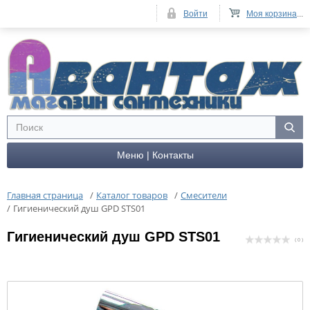
Войти
Моя корзина
...
Меню | Контакты
Главная страница
/
Каталог товаров
/
Смесители
/
Гигиенический душ GPD STS01
Гигиенический душ GPD STS01
( 0 )