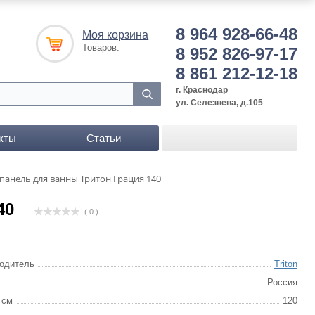
8 964 928-66-48
Моя корзина
Товаров:
8 952 826-97-17
8 861 212-12-18
г. Краснодар
ул. Селезнева, д.105
кты
Статьи
панель для ванны Тритон Грация 140
40
( 0 )
одитель
Triton
Россия
 см
120