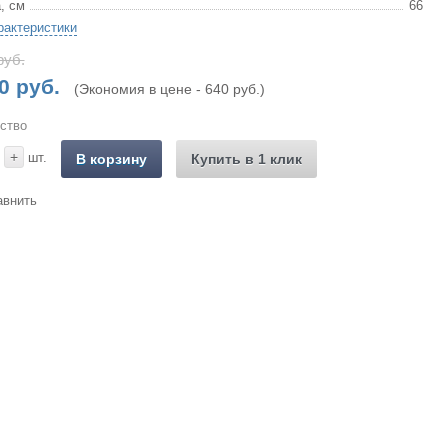
, см
66
рактеристики
руб.
0 руб.
(Экономия в цене - 640 руб.)
ство
+
шт.
В корзину
Купить в 1 клик
авнить