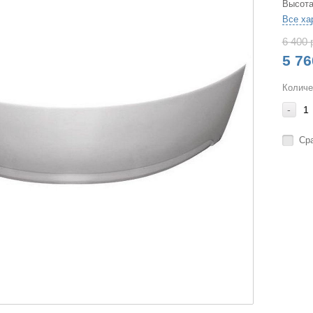
Высота
Все ха
6 400 
5 76
Количе
-
Ср