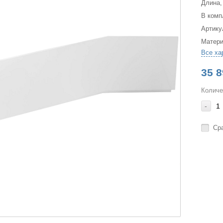
Длина,
В комп
Артику
Матер
Все ха
35 8
Количе
-
Ср