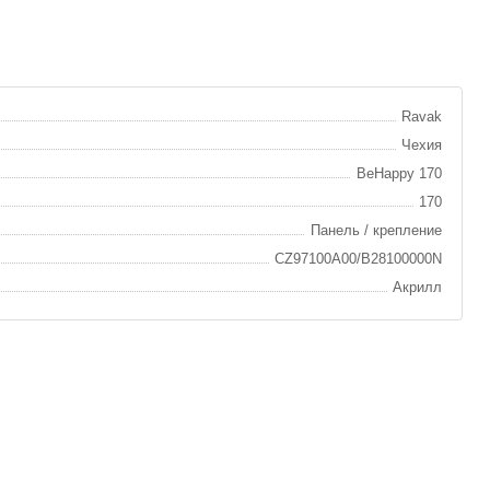
Ravak
Чехия
BeHappy 170
170
Панель / крепление
CZ97100A00/B28100000N
Акрилл