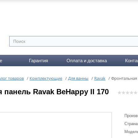
е
Гарантия
Оплата и доставка
Конта
алог товаров
/
Комплектующие
/
Для ванны
/
Ravak
/
Фронтальная 
 панель Ravak BeHappy II 170
Произв
Страна
Модел