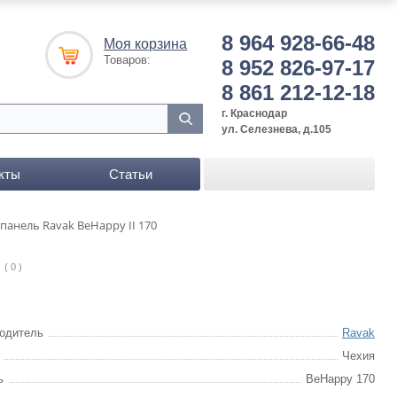
8 964 928-66-48
Моя корзина
Товаров:
8 952 826-97-17
8 861 212-12-18
г. Краснодар
ул. Селезнева, д.105
кты
Статьи
панель Ravak BeHappy II 170
( 0 )
одитель
Ravak
Чехия
ь
BeHappy 170