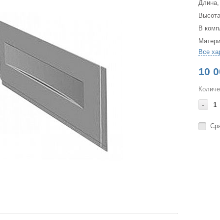
Длина,
Высота
В комп
Матер
Все ха
10 0
Количе
-
Ср