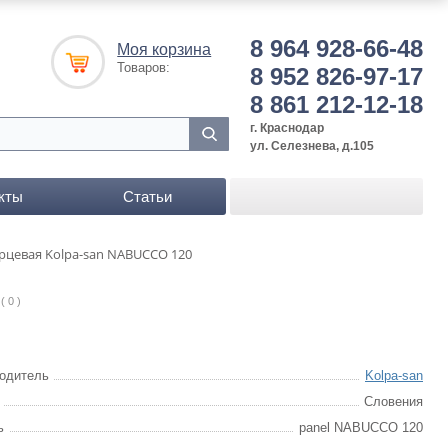
8 964 928-66-48
Моя корзина
Товаров:
8 952 826-97-17
8 861 212-12-18
г. Краснодар
ул. Селезнева, д.105
кты
Статьи
рцевая Kolpa-san NABUCCO 120
( 0 )
одитель
Kolpa-san
Словения
ь
panel NABUCCO 120