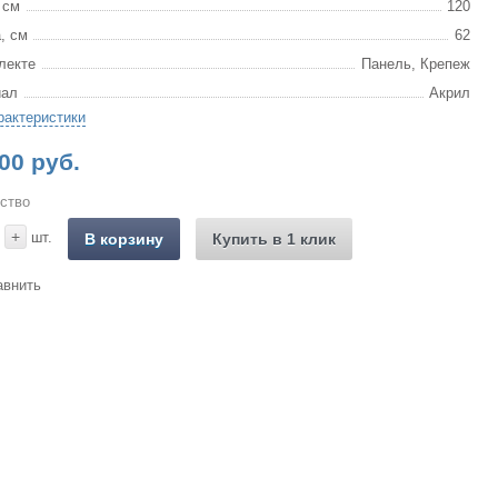
 см
120
, см
62
лекте
Панель, Крепеж
иал
Акрил
рактеристики
00 руб.
ство
+
шт.
В корзину
Купить в 1 клик
авнить