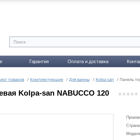
е
Гарантия
Оплата и доставка
Конта
алог товаров
/
Комплектующие
/
Для ванны
/
Kolpa san
/
Панель то
евая Kolpa-san NABUCCO 120
Произв
Страна
Модел