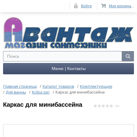
Войти
Моя корзина
...
Меню | Контакты
Главная страница
/
Каталог товаров
/
Комплектующие
/
Для ванны
/
Kolpa san
/
Каркас для минибассейна
Каркас для минибассейна
( 0 )