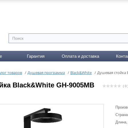
е
Гарантия
Оплата и доставка
Конта
алог товаров
/
Душевая программа
/
Black&White
/
Душевая стойка 
йка Black&White GH-9005MB
( 0 
Произв
Страна
Длина,