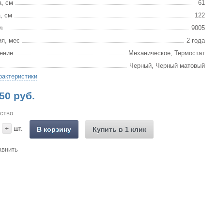
, см
61
, см
122
л
9005
ия, мес
2 года
ение
Механическое, Термостат
Черный, Черный матовый
рактеристики
50 руб.
ство
+
шт.
В корзину
Купить в 1 клик
авнить