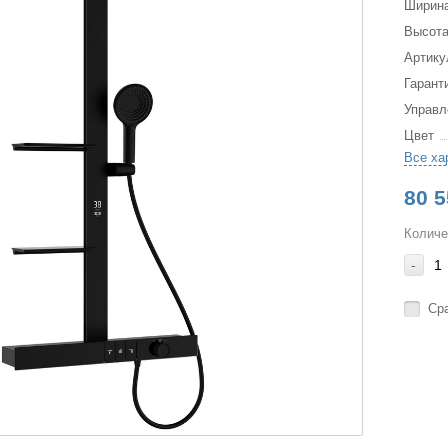
Ширина
Высота
Артику
Гарант
Управл
Цвет
Все ха
80 5
Количе
-
Ср