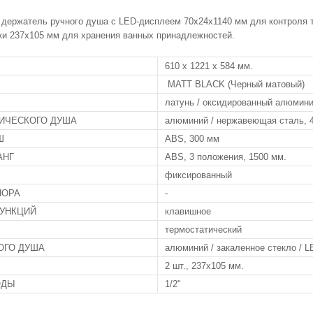
 держатель ручного душа с LED-дисплеем 70x24x1140 мм для контроля 
ки 237x105 мм для хранения ванных принадлежностей.
610 x 1221 x 584 мм.
MATT BLACK (Черный матовый)
латунь / оксидированный алюмини
ИЧЕСКОГО ДУША
алюминий / нержавеющая сталь, 
Ш
ABS, 300 мм
АНГ
ABS, 3 положения, 1500 мм.
фиксированный
ПОРА
-
УНКЦИЙ
клавишное
термостатический
ОГО ДУША
алюминий / закаленное стекло / L
2 шт., 237х105 мм.
ОДЫ
1/2"