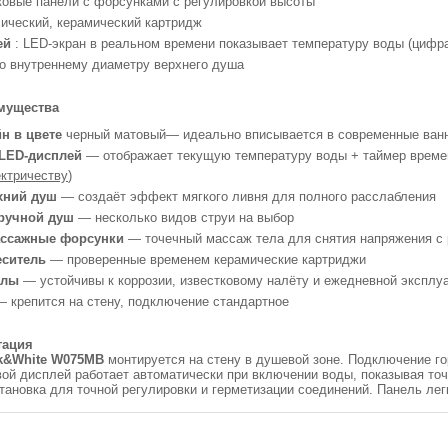
ковые панели с форсунками с регулировкой высоты
сический, керамический картридж
ей
: LED-экран в реальном времени показывает температуру воды (цифра
по внутреннему диаметру верхнего душа
мущества
йн
в цвете
черный матовый— идеально вписывается в современные ванн
LED-дисплей
— отображает текущую температуру воды + таймер времен
ктричеству
)
хний душ
— создаёт эффект мягкого ливня для полного расслабления
ручной душ
— несколько видов струи на выбор
ассажные форсунки
— точечный массаж тела для снятия напряжения с 
еситель
— проверенные временем керамические картриджи
алы
— устойчивы к коррозии, известковому налёту и ежедневной эксплу
 крепится на стену, подключение стандартное
тация
k&White
W075MB
монтируется на стену в душевой зоне. Подключение г
ой дисплей работает автоматически при включении воды, показывая то
ановка для точной регулировки и герметизации соединений. Панель лег