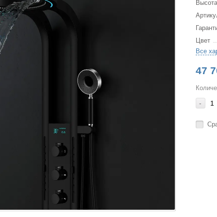
Высота
Артику
Гарант
Цвет
Все ха
47 7
Количе
-
Ср