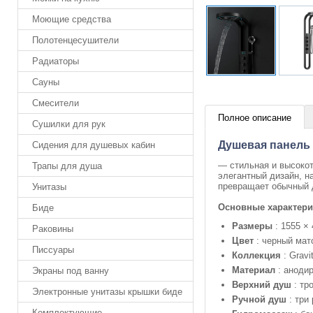
Моющие средства
Полотенцесушители
Радиаторы
Сауны
Смесители
Полное описание
Сушилки для рук
Душевая панель
Сидения для душевых кабин
— стильная и высокот
Трапы для душа
элегантный дизайн, 
превращает обычный 
Унитазы
Основные характери
Биде
Размеры
: 1555 ×
Раковины
Цвет
: черный мат
Писсуары
Коллекция
: Gravi
Материал
: аноди
Экраны под ванну
Верхний душ
: тр
Электронные унитазы крышки биде
Ручной душ
: три
Комплектующие