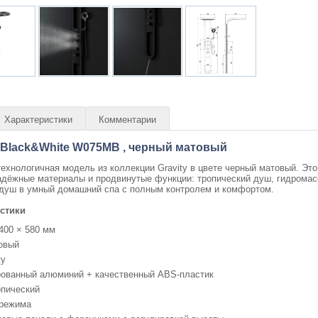
Характеристики
Комментарии
 Black&White W075MB , черный матовый
ехнологичная модель из коллекции Gravity в цвете черный матовый. Эт
надёжные материалы и продвинутые функции: тропический душ, гидрома
душ в умный домашний спа с полным контролем и комфортом.
стики
 400 × 580 мм
овый
ty
рованный алюминий + качественный ABS-пластик
опический
 режима