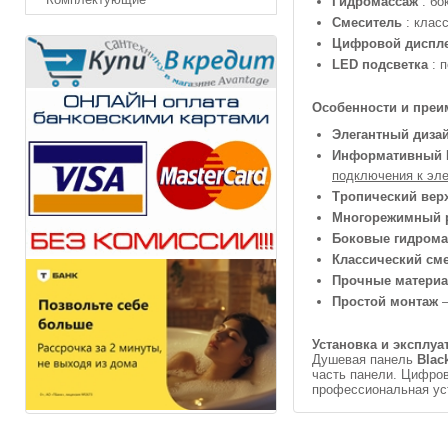
Гидромассаж
: бо
Смеситель
: клас
Цифровой диспл
LED подсветка
: 
Особенности и преи
Элегантный диза
Информативный 
подключения к эле
Тропический вер
Многорежимный 
Боковые гидром
Классический см
Прочные матери
Простой монтаж
—
Установка и эксплуа
Душевая панель
Blac
часть панели. Цифров
профессиональная уст