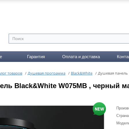
е
Гарантия
Оплата и доставка
Конта
алог товаров
/
Душевая программа
/
Black&White
/
Душевая панель 
ель Black&White W075MB , черный 
Произв
Страна
Модел