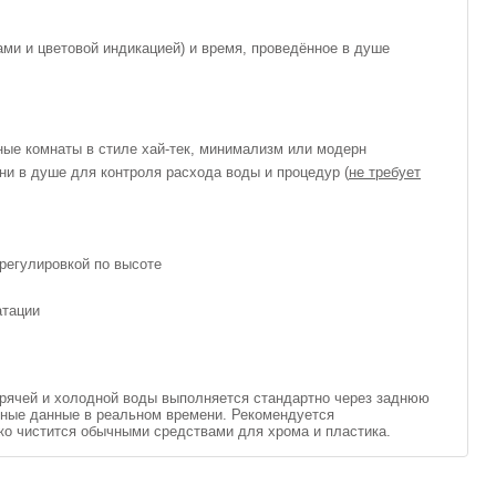
ми и цветовой индикацией) и время, проведённое в душе
ые комнаты в стиле хай-тек, минимализм или модерн
и в душе для контроля расхода воды и процедур (
не требует
регулировкой по высоте
атации
орячей и холодной воды выполняется стандартно через заднюю
чные данные в реальном времени. Рекомендуется
ко чистится обычными средствами для хрома и пластика.