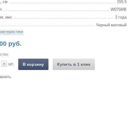
, см
155.5
л
W075MB
ия, мес
2 года
Черный матовый
рактеристики
00 руб.
ство
+
шт.
В корзину
Купить в 1 клик
авнить