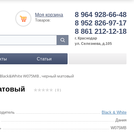
8 964 928-66-48
Моя корзина
Товаров:
8 952 826-97-17
8 861 212-12-18
г. Краснодар
ул. Селезнева, д.105
кты
Статьи
Black&White W075MB , черный матовый
матовый
( 0 )
одитель
Black & White
Дания
ь
W075MB