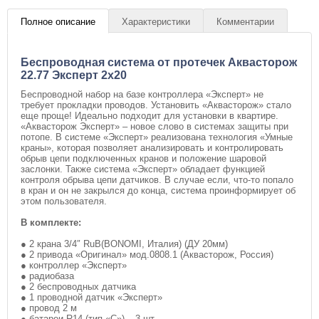
Полное описание
Характеристики
Комментарии
Беспроводная система от протечек Аквасторож
22.77 Эксперт 2x20
Беспроводной набор на базе контроллера «Эксперт» не
требует прокладки проводов. Установить «Аквасторож» стало
еще проще! Идеально подходит для установки в квартире.
«Аквасторож Эксперт» – новое слово в системах защиты при
потопе. В системе «Эксперт» реализована технология «Умные
краны», которая позволяет анализировать и контролировать
обрыв цепи подключенных кранов и положение шаровой
заслонки. Также система «Эксперт» обладает функцией
контроля обрыва цепи датчиков. В случае если, что-то попало
в кран и он не закрылся до конца, система проинформирует об
этом пользователя.
В комплекте:
● 2 крана 3/4″ RuB(BONOMI, Италия) (ДУ 20мм)
● 2 привода «Оригинал» мод.0808.1 (Аквасторож, Россия)
● контроллер «Эксперт»
● радиобаза
● 2 беспроводных датчика
● 1 проводной датчик «Эксперт»
● провод 2 м
● батареи R14 (тип «С») – 3 шт.