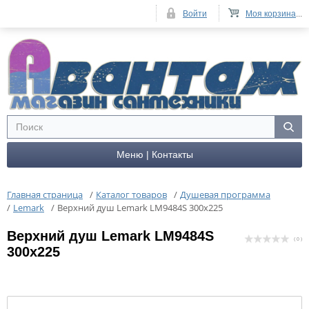
Войти
Моя корзина
...
Меню | Контакты
Главная страница
/
Каталог товаров
/
Душевая программа
/
Lemark
/
Верхний душ Lemark LM9484S 300x225
Верхний душ Lemark LM9484S
( 0 )
300x225