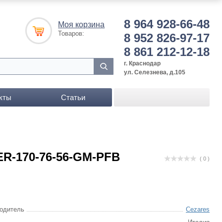
8 964 928-66-48
Моя корзина
Товаров:
8 952 826-97-17
8 861 212-12-18
г. Краснодар
ул. Селезнева, д.105
кты
Статьи
R-170-76-56-GM-PFB
( 0 )
одитель
Cezares