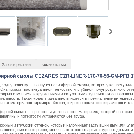
Характеристики
Комментарии
ирной смолы CEZARES CZR-LINER-170-76-56-GM-PFB 17
ё одну новинку — ванну из полиэфирной смолы, которая уже поступила
. Она поразит вас визуальной лёгкостью и глубиной полупрозрачного о
 форма с мягкими закруглениями и аккуратным ступенчатым основанием
тельность. Такая модель идеально впишется в премиальные интерьеры,
льных материалов: мрамора, бетона, широкоформатного керамогранита и
фирной смолы — прочного и долговечного материала, который не теряет
царапины и потёртости устраняются без труда.
ожный и глубокий оттенок, который напоминает застывший дым или бла
на освещение в интерьере, меняясь от строгого архитектурного до мисти