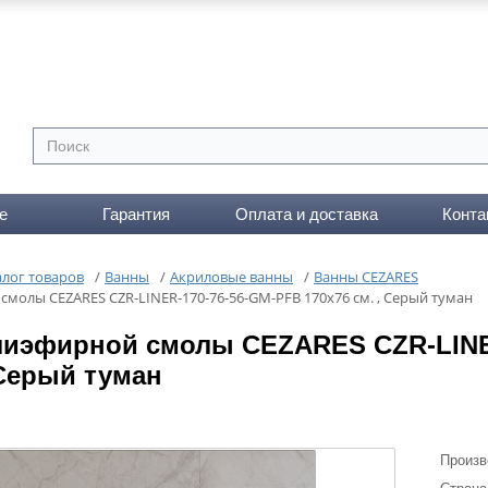
е
Гарантия
Оплата и доставка
Конта
алог товаров
/
Ванны
/
Акриловые ванны
/
Ванны CEZARES
смолы CEZARES CZR-LINER-170-76-56-GM-PFB 170x76 см. , Серый туман
лиэфирной смолы CEZARES CZR-LINE
 Серый туман
Произв