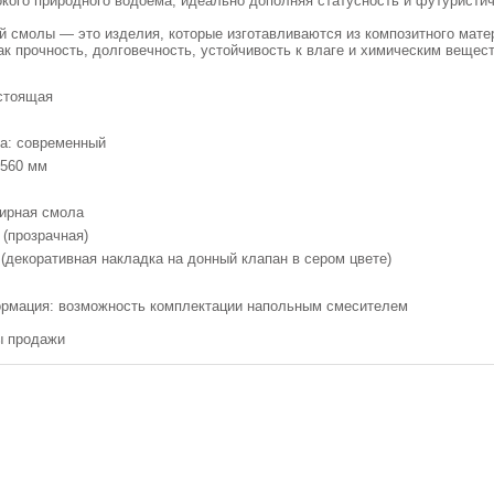
кого природного водоёма, идеально дополняя статусность и футуристи
й смолы — это изделия, которые изготавливаются из композитного мат
ак прочность, долговечность, устойчивость к влаге и химическим вещес
стоящая
на: современный
х560 мм
ирная смола
 (прозрачная)
 (декоративная накладка на донный клапан в сером цвете)
рмация: возможность комплектации напольным смесителем
ты продажи