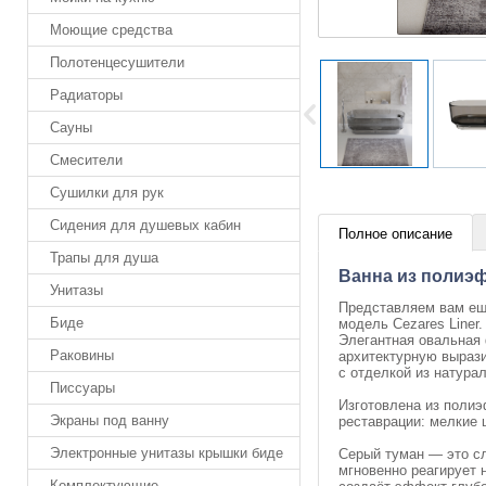
Моющие средства
Полотенцесушители
Радиаторы
Сауны
Смесители
Сушилки для рук
Сидения для душевых кабин
Полное описание
Трапы для душа
Ванна из полиэф
Унитазы
Представляем вам ещ
Биде
модель Cezares Liner
Элегантная овальная
Раковины
архитектурную вырази
с отделкой из натура
Писсуары
Изготовлена из полиэ
Экраны под ванну
реставрации: мелкие 
Электронные унитазы крышки биде
Серый туман — это сл
мгновенно реагирует 
Комплектующие