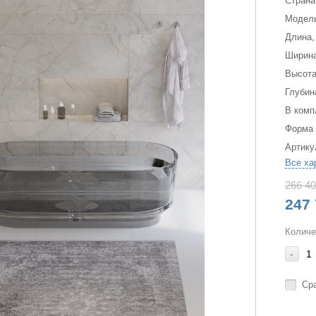
Страна
Модел
Длина,
Ширина
Высота
Глубин
В комп
Форма
Артику
Все ха
266 40
247 
Количе
-
Ср