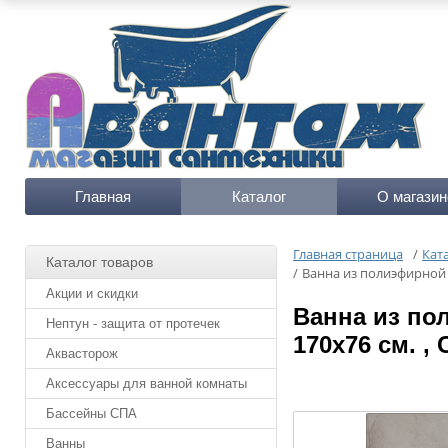
Главная
Каталог
О магазин
Главная страница
/
Кат
Каталог товаров
/
Ванна из полиэфирной 
Акции и скидки
Ванна из по
Нептун - защита от протечек
170x76 см. ,
Аквасторож
Аксессуары для ванной комнаты
Бассейны СПА
Ванны