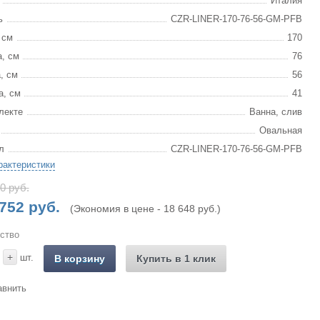
Италия
ь
CZR-LINER-170-76-56-GM-PFB
 см
170
, см
76
, см
56
а, см
41
лекте
Ванна, слив
Овальная
л
CZR-LINER-170-76-56-GM-PFB
рактеристики
0 руб.
752 руб.
(Экономия в цене - 18 648 руб.)
ство
+
шт.
В корзину
Купить в 1 клик
авнить