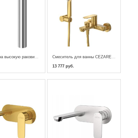
Смеситель на высокую раковину CEZARES STYLUS-LC-01-W0, Хром
Смеситель для ванны CEZARES STYLUS-VD-BORO, Брашированное золото
13 777 руб.