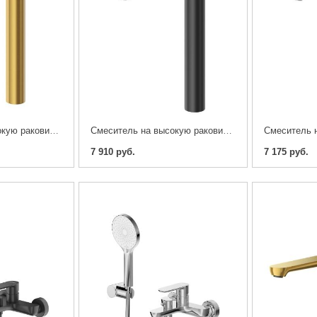
Смеситель на высокую раковину CEZARES STYLUS-LC-BORO-W0 , Брашированное золото
Смеситель на высокую раковину CEZARES STYLUS-LC-NOP-W0, Черный матовый
7 910 руб.
7 175 руб.