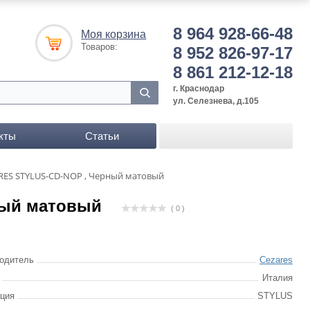
8 964 928-66-48
Моя корзина
Товаров:
8 952 826-97-17
8 861 212-12-18
г. Краснодар
ул. Селезнева, д.105
кты
Статьи
RES STYLUS-CD-NOP , Черный матовый
ный матовый
( 0 )
одитель
Cezares
Италия
ция
STYLUS