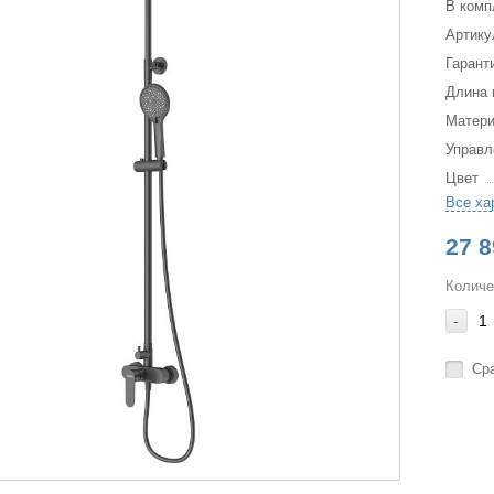
В комп
Артику
Гарант
Длина 
Матер
Управл
Цвет
Все ха
27 8
Количе
-
Ср