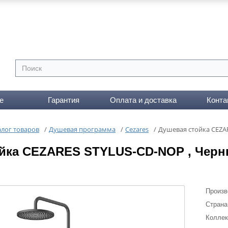
е
Гарантия
Оплата и доставка
Конта
алог товаров
/
Душевая программа
/
Cezares
/
Душевая стойка CEZA
ойка CEZARES STYLUS-CD-NOP , Чер
Произв
Страна
Коллек