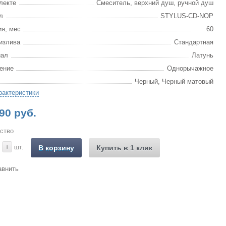
лекте
Смеситель, верхний душ, ручной душ
л
STYLUS-CD-NOP
ия, мес
60
излива
Стандартная
иал
Латунь
ение
Однорычажное
Черный, Черный матовый
рактеристики
90 руб.
ство
+
шт.
В корзину
Купить в 1 клик
авнить