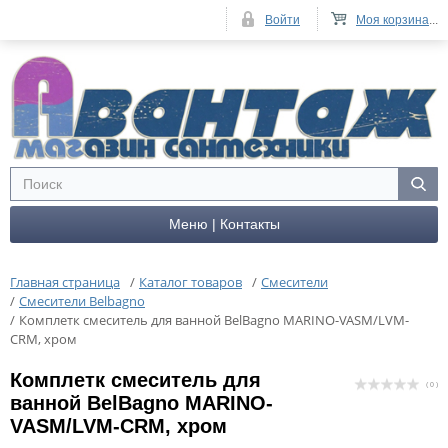
Войти
Моя корзина
...
Меню | Контакты
Главная страница
/
Каталог товаров
/
Смесители
/
Смесители Belbagno
/
Комплетк смеситель для ванной BelBagno MARINO-VASM/LVM-
CRM, хром
Комплетк смеситель для
( 0 )
ванной BelBagno MARINO-
VASM/LVM-CRM, хром