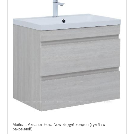
Мебель Акванет Нота New 75 дуб холден (тумба с
раковиной)