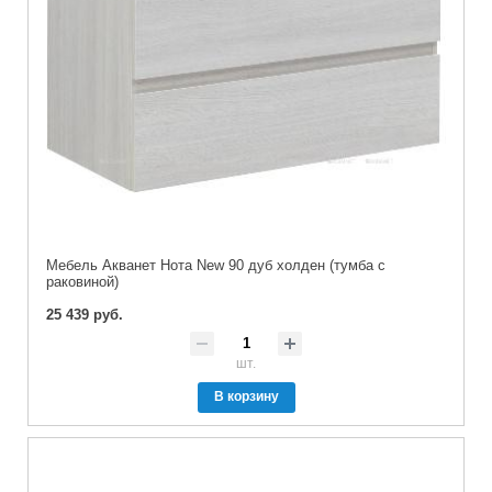
Мебель Акванет Нота New 90 дуб холден (тумба с
раковиной)
25 439 руб.
шт.
В корзину