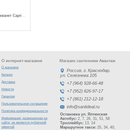
Акриловая ванна Акванет Capri 160*100
О интернет-магазине
Магазин сантехники Авантаж
О магазине
Россия
, г.
Краснодар
,
Каталог
ул. Селезнева 105
Доставка
+7 (964) 928-66-48
Новости
+7 (952) 826-97-17
Гарантия
+7 (861) 212-12-18
Пользовательское соглашение
info@santideal.ru
Политика конфиденциальности
Остановка ул. Ялтинская
Информация, размещенная на
Автобус:
2, 7, 26, 31, 51, 58
сайте, не является публичной
Троллейбус:
13, 14
офертой
Маршрутное такси:
25, 34, 40,