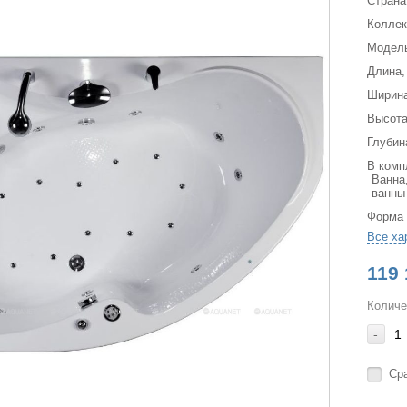
Страна
Коллек
Модел
Длина,
Ширина
Высота
Глубин
В комп
Ванна
ванны
Форма
Все ха
119 
Количе
-
Ср