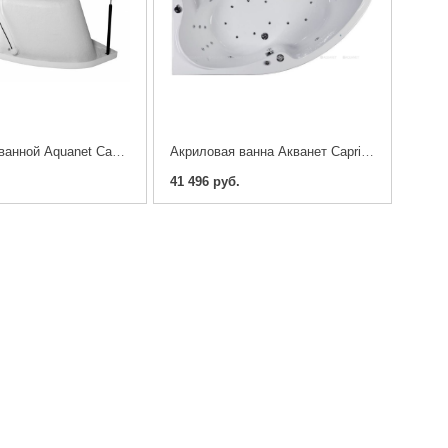
Каркас для ванной Aquanet Capri 160x100 R/L
Акриловая ванна Акванет Capri 170*110
41 496 руб.