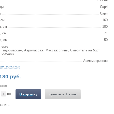
Россия
ция
Capri
ь
Capri
 см
160
, см
100
, см
71
а, см
50
лекте
, Гидромассаж, Аэромассаж, Массаж спины, Смеситель на борт
 Shevanik
Асимметричная
рактеристики
180 руб.
ство
+
шт.
В корзину
Купить в 1 клик
авнить