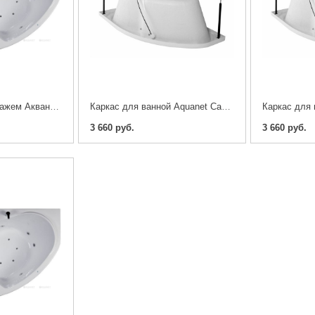
Ванна с гидромассажем Акванет Capri 160*100 гидромассаж, аэромассаж, массаж спины, смеситель
Каркас для ванной Aquanet Capri 170x110 R/L
3 660 руб.
3 660 руб.