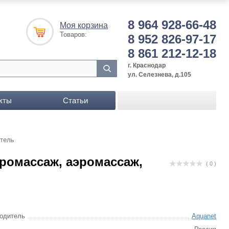
8 964 928-66-48
Моя корзина
Товаров:
8 952 826-97-17
8 861 212-12-18
г. Краснодар
ул. Селезнева, д.105
кты
Статьи
итель
дромассаж, аэромассаж,
( 0 )
одитель
Aquanet