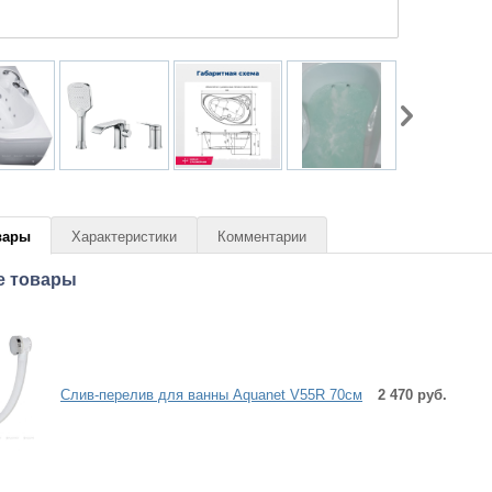
вары
Характеристики
Комментарии
е товары
Слив-перелив для ванны Aquanet V55R 70см
2 470 руб.