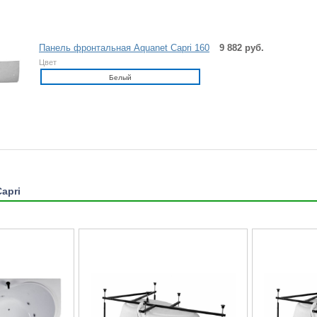
Панель фронтальная Aquanet Capri 160
9 882 руб.
Цвет
Белый
apri