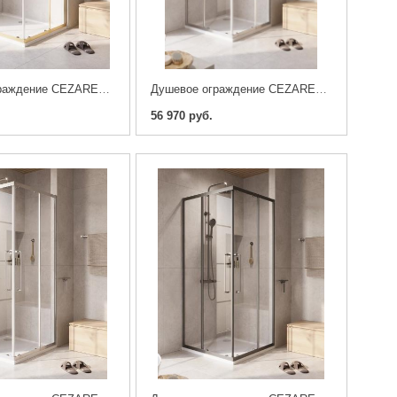
Душевое ограждение CEZARES RELAX-304-AH-2-120/90-C-BORO , брашированное золото
Душевое ограждение CEZARES RELAX-304-A-2-100-C-CR , хром
56 970 руб.