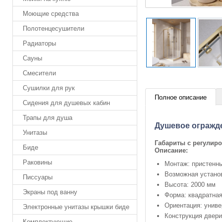
Моющие средства
Полотенцесушители
Радиаторы
Сауны
Смесители
Сушилки для рук
Полное описание
Сидения для душевых кабин
Трапы для душа
Душевое огражд
Унитазы
Габариты с регулир
Биде
Описание:
Раковины
Монтаж: пристенны
Возможная установ
Писсуары
Высота: 2000 мм
Экраны под ванну
Форма: квадратна
Ориентация: унив
Электронные унитазы крышки биде
Конструкция двери
Комплектующие