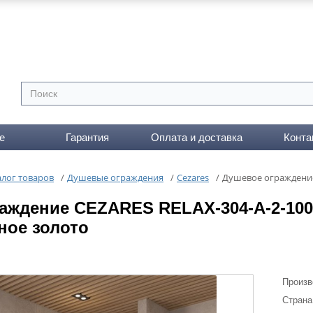
е
Гарантия
Оплата и доставка
Конта
алог товаров
/
Душевые ограждения
/
Cezares
/
Душевое ограждение
аждение CEZARES RELAX-304-A-2-100
ное золото
Произв
Страна