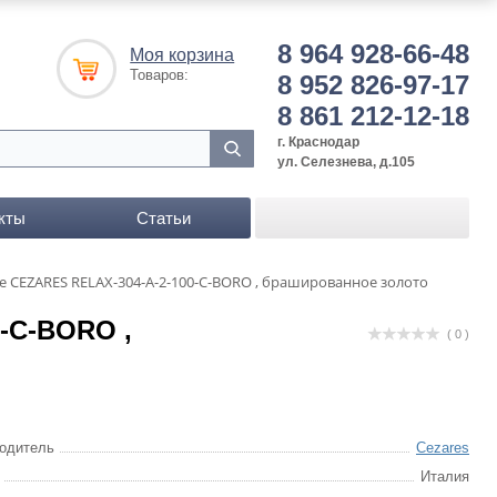
8 964 928-66-48
Моя корзина
Товаров:
8 952 826-97-17
8 861 212-12-18
г. Краснодар
ул. Селезнева, д.105
кты
Статьи
 CEZARES RELAX-304-A-2-100-C-BORO , брашированное золото
-C-BORO ,
( 0 )
одитель
Cezares
Италия