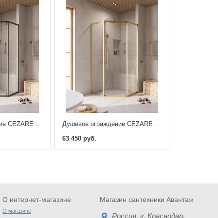
Душевое ограждение CEZARES RELAX-304-P-1-100-C-GM , оружейная сталь
Душевое ограждение CEZARES RELAX-304-P-1-100-C-BORO, брашированное золото
63 450 руб.
О интернет-магазине
Магазин сантехники Авантаж
О магазине
Россия
, г.
Краснодар
,