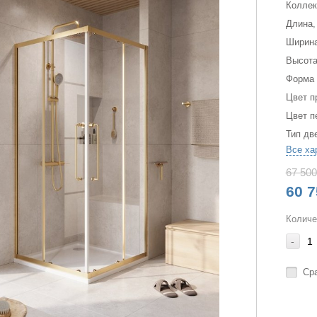
Коллек
Длина,
Ширина
Высота
Форма
Цвет п
Цвет п
Тип дв
Все ха
67 500
60 7
Количе
-
Ср