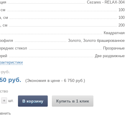
ция
Cezares - RELAX-304
 см
100
, см
100
, см
200
Квадратная
рофиля
Золото, Золото брашированное
ередних стекол
Прозрачные
ерей
Две раздвижные
рактеристики
 руб.
50 руб.
(Экономия в цене - 6 750 руб.)
ство
+
шт.
В корзину
Купить в 1 клик
авнить