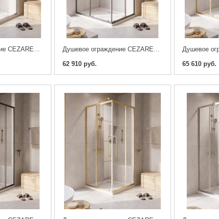
Душевое ограждение CEZARES RELAX-304-AH-2-120/90-C-CR, хром
Душевое ограждение CEZARES RELAX-304-AH-2-120/90-C-GM, оружейная сталь
62 910 руб.
65 610 руб.