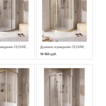
Душевое ограждение CEZARES RELAX-304-R-2-100-C-GM , оружейная сталь
Душевое ограждение CEZARES RELAX-304-R-2-100-C-BORO, брашированное золото
58 860 руб.