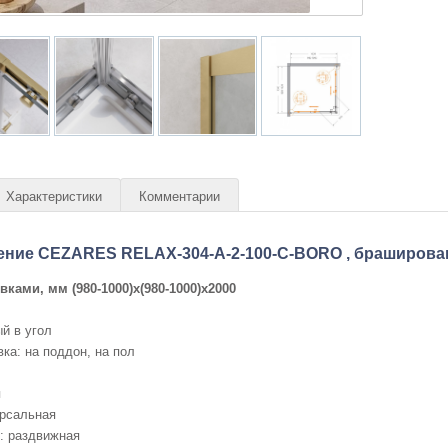
Характеристики
Комментарии
ение CEZARES RELAX-304-A-2-100-C-BORO , браширова
овками, мм
(980-1000)x(980-1000)x2000
й в угол
ка: на поддон, на пол
я
ерсальная
: раздвижная